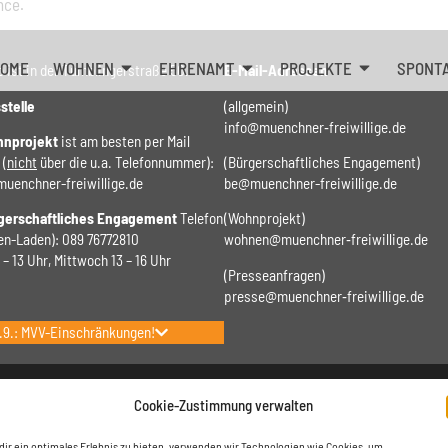
nce.
OME
WOHNEN
EHRENAMT
PROJEKTE
SPONT
 ist in der Tumblingerstraße 50.
E-Mail-Adressen
stelle
(allgemein)
info@muenchner‑freiwillige.de
nprojekt
ist am besten per Mail
 (
nicht
über die u.a. Telefonnummer):
(Bürgerschaftliches Engagement)
enchner-freiwillige.de
be@muenchner-freiwillige.de
gerschaftliches Engagement
Telefon
(Wohnprojekt)
gen-Laden): 089 76772810
wohnen@muenchner‑freiwillige.de
– 13 Uhr, ​Mittwoch 13 – 16 Uhr
(Presseanfragen)
presse@muenchner‑freiwillige.de
18.9.: MVV-Einschränkungen!
Cookie-Richtlinie (EU)
Cookie-Zustimmung verwalten
dir ein optimales Erlebnis zu bieten, verwenden wir Technologien wie Cookies, um