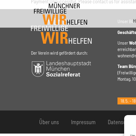
Payment Unsuccessful. Please contact us for assista
springen
H
Unser Büro
Geschäfts
Unser
Woh
erreichbar
Der Verein wird gefördert durch:
wohnen@mu
Team Bür
(Freiwilli
Montag, 10 
18.5. - 
Über uns
Impressum
Datenschutz
Um 