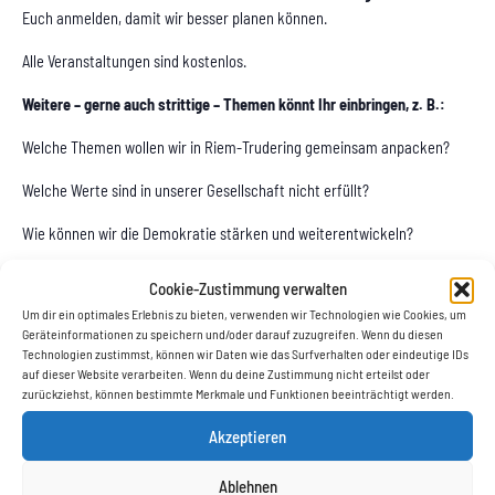
Euch anmelden, damit wir besser planen können.
Alle Veranstaltungen sind kostenlos.
Weitere – gerne auch strittige – Themen könnt Ihr einbringen, z. B.:
Welche Themen wollen wir in Riem-Trudering gemeinsam anpacken?
Welche Werte sind in unserer Gesellschaft nicht erfüllt?
Wie können wir die Demokratie stärken und weiterentwickeln?
Wie gelingt Zusammenhalt?
Cookie-Zustimmung verwalten
Um dir ein optimales Erlebnis zu bieten, verwenden wir Technologien wie Cookies, um
Geräteinformationen zu speichern und/oder darauf zuzugreifen. Wenn du diesen
Details
Veranstalter
Technologien zustimmst, können wir Daten wie das Surfverhalten oder eindeutige IDs
München macht’s einfach.
Datum:
auf dieser Website verarbeiten. Wenn du deine Zustimmung nicht erteilst oder
28. Februar
zurückziehst, können bestimmte Merkmale und Funktionen beeinträchtigt werden.
Zeit:
Akzeptieren
10:00 - 13:00
Veranstaltungsort
Ablehnen