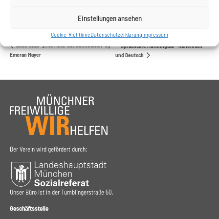
Kultur-Etage Messestadt
Erika-Cremer-Straße 8
Einstellungen ansehen
81829 München
,
Germany
Cookie-Richtlinie
Datenschutzerklärung
Impressum
Book Club– „The Mind-Gut Connection“ by
Sprachcafé Multilingual – Italienisch
Emeran Mayer
und Deutsch
Der Verein wird gefördert durch:
Unser Büro ist in der Tumblingerstraße 50.
Geschäftsstelle