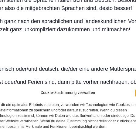
ffen stehen die Sprachen Italienisch und Deutsch. Besond
er also die mitgebrachten Sprachen sind, desto besser!
 sich ganz nach den sprachlichen und landeskundlichen V
rzeit ganz unkompliziert dazukommen und mitmachen!
enisch oder/und deutsch, die/der eine andere Muttersprac
t oder/und Ferien sind, dann bitte vorher nachfragen, ob
Cookie-Zustimmung verwalten
er Muttersprachler mit Kenntnissen der italienischen Sp
dir ein optimales Erlebnis zu bieten, verwenden wir Technologien wie Cookies, u
äteinformationen zu speichern und/oder darauf zuzugreifen. Wenn du diesen
hnologien zustimmst, können wir Daten wie das Surfverhalten oder eindeutige IDs
ser Website verarbeiten. Wenn du deine Zustimmung nicht erteilst oder zurückziehs
nen bestimmte Merkmale und Funktionen beeinträchtigt werden.
ostre conoscenze di tedesco e aiutare altri a miglior