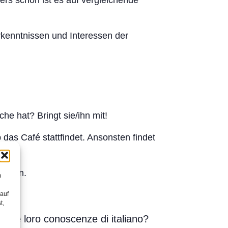
ers schön ist es auf vergleichende
orkenntnissen und Interessen der
he hat? Bringt sie/ihn mit!
 das Café stattfindet. Ansonsten findet
rachen.
m
 auf
t,
are le loro conoscenze di italiano?