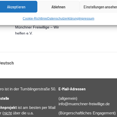
Akzeptieren
Ablehnen
Einstellungen ansehe
Cookie-Richtlinie
Datenschutzerklärung
Impressum
Veranstalter
Münchner Freiwillige – Wir
helfen e.V.
 Deutsch
E-Mail-Adressen
o ist in der Tumblingerstraße 50.
stelle
(allgemein)
info@muenchner‑freiwillige.de
hnprojekt
ist am besten per Mail
r (
nicht
über die u.a.
(Bürgerschaftliches Engagement)