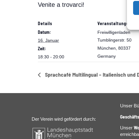
Venite a trovarci!
Details
Veranstaltungsort
Datum:
Freiwilligenladen
Tumblingerstr. 50
16. Januar
München
,
80337
Zeit:
Germany
18:30 - 20:00
Sprachcafé Multilingual – Italienisch und
Unser Bür
Geschäfts
Der Verein wird gefördert durch:
Wo
Unser
erreichba