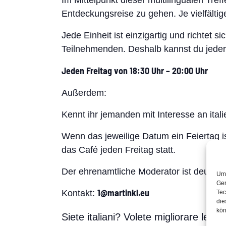
Im Mittelpunkt dieser multilingualen Tre
Entdeckungsreise zu gehen. Je vielfältig
Jede Einheit ist einzigartig und richtet
Teilnehmenden. Deshalb kannst du jede
Jeden Freitag von 18:30 Uhr – 20:00 Uhr
Außerdem:
Kennt ihr jemanden mit Interesse an itali
Wenn das jeweilige Datum ein Feiertag is
das Café jeden Freitag statt.
Der ehrenamtliche Moderator ist deutsch
Um 
Ger
1@martinkl.eu
Kontakt:
Tec
die
kön
Siete italiani? Volete migliorare le v