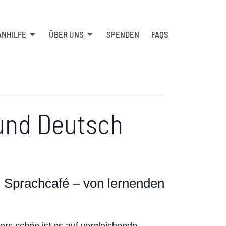
ANHILFE
ÜBER UNS
SPENDEN
FAQS
 und Deutsch
 Sprachcafé – von lernenden